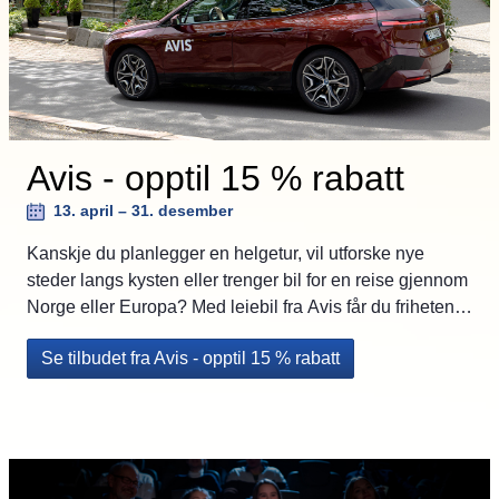
Avis - opptil 15 % rabatt
13. april – 31. desember
Kanskje du planlegger en helgetur, vil utforske nye
steder langs kysten eller trenger bil for en reise gjennom
Norge eller Europa? Med leiebil fra Avis får du friheten til
å dra på tur, akkurat når det passer deg. Som kunde i
Se tilbudet fra Avis - opptil 15 % rabatt
Morrow Bank får du følgende fordeler: Opptil 15 % rabatt
på leie av personbil i Norge, Sverige og Finland Opptil
10 % rabatt på leie av personbil i Europa, Midtøsten og
Afrika Bestillingen er enkel, og du kan hente bilen på
mange steder i Norge og Europa. Tilbudet er gyldig fra
13. april til 31. desember 2026. Har du noen spørsmål