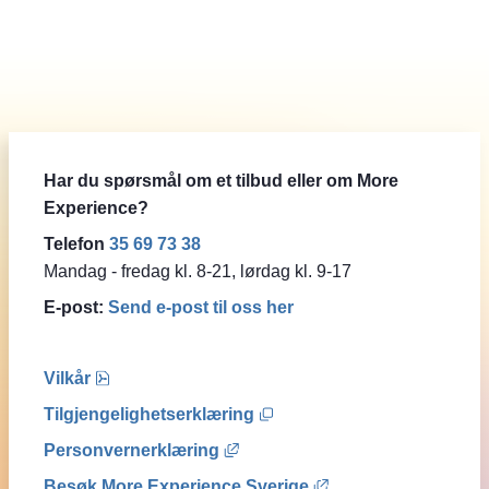
69 73 38
Har du spørsmål om et tilbud eller om More
Experience?
Telefon
35 69 73 38
Mandag - fredag kl. 8-21, lørdag kl. 9-17
E-post:
Send e-post til oss her
pdf, 76.7 kB, åpnes i nytt vindu.
Vilkår
Åpnes i nytt vindu.
Tilgjengelighetserklæring
Lenke til et annet nettsted, åpn
Personvernerklæring
Lenke til et annet n
Besøk More Experience Sverige