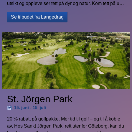
utsikt og opplevelser tett på dyr og natur. Kom tett på ulv,
gaupe og fjellrev og bli med på daglige guidinger og
Se tilbudet fra Langedrag
aktiviteter. Opplev aktiviteter som revecamp, rideturer i
fjellet, hundekjøring eller bli med som dyrepasser for en
dag. Velkommen til minnerike dager på Langedrag, hvor
opplevelser setter spor. Som kunde hos Morrow Bank får
du nå muligheten til å få 15 % rabatt på overnatting hos
Langedrag Naturpark. Har du noen spørsmål om
tilbudet? Kontakt oss på telefon 35 69 73 38 . Dette er én
av fordelene du får gjennom More Experience – Morrow
Banks måte å skape mer verdi i hverdagen.
St. Jörgen Park
15. juni - 15. juli
20 % rabatt på golfpakke. Mer tid til golf – og til å koble
av. Hos Sankt Jörgen Park, rett utenfor Göteborg, kan du