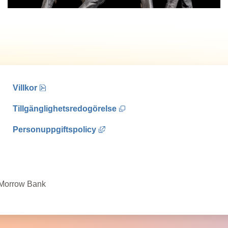
pdf, 76.3 kB, öppnas i nytt fönster.
Villkor
Öppnas i nytt fönster.
Tillgänglighetsredogörelse
Länk till annan webbplats, öppna
Personuppgiftspolicy
 Morrow Bank