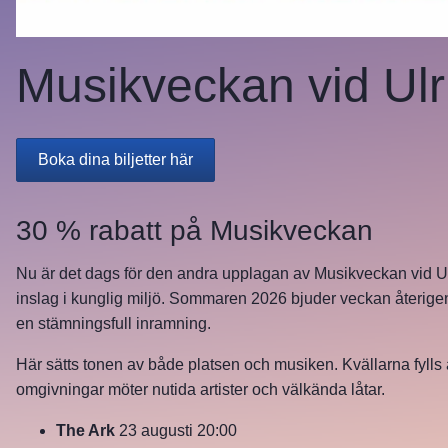
Musikveckan vid Ulri
Boka dina biljetter här
Öppnas i nytt fönster.
30 % rabatt på Musikveckan
Nu är det dags för den andra upplagan av Musikveckan vid U
inslag i kunglig miljö. Sommaren 2026 bjuder veckan återigen 
en stämningsfull inramning.
Här sätts tonen av både platsen och musiken. Kvällarna fylls
omgivningar möter nutida artister och välkända låtar.
The Ark
23 augusti 20:00